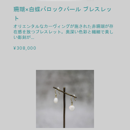
SEARCH
検索
珊瑚×白蝶バロックパール ブレスレッ
MY ACCOUNT
ログイン
ト
オリエンタルなカーヴィングが施された赤珊瑚が存
在感を放つブレスレット。奥深い色彩と繊細で美し
い彫刻が...
通常価格
¥308,000