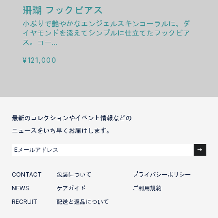
珊瑚 フックピアス
小ぶりで艶やかなエンジェルスキンコーラルに、ダ
イヤモンドを添えてシンプルに仕立てたフックピア
ス。コー...
通常価格
¥121,000
最新のコレクションやイベント情報などの
ニュースをいち早くお届けします。
メ
ー
リ
CONTACT
包装について
プライバシーポリシー
ン
NEWS
ケアガイド
ご利用規約
グ
RECRUIT
配送と返品について
リ