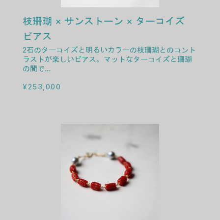
COLLECTION
枝珊瑚 × サンストーン × ターコイズ
ARCHIVE
ピアス
2石のターコイズと明るいカラーの枝珊瑚とのコント
ONLINE STORE
ラストが楽しいピアス。マットなターコイズと珊瑚
の間で...
JOURNEY
通常価格
¥253,000
EVENT
ATELIER
PHILOSOPHY
INSTAGRAM
LINE