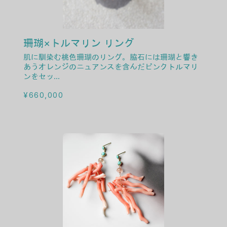
珊瑚×トルマリン リング
肌に馴染む桃色珊瑚のリング。脇石には珊瑚と響き
あうオレンジのニュアンスを含んだピンクトルマリ
ンをセッ...
通常価格
¥660,000